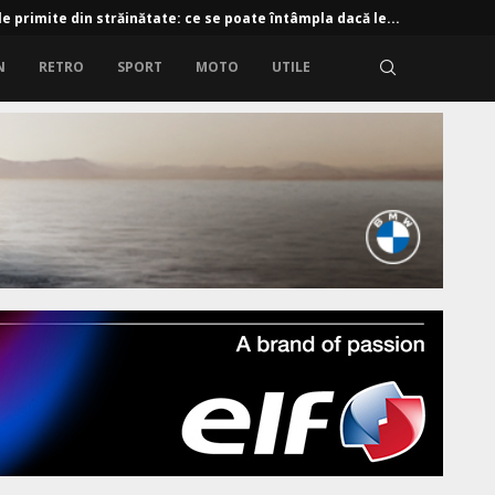
 e-tron: 190 CP și baterie de 61 kWh
N
RETRO
SPORT
MOTO
UTILE