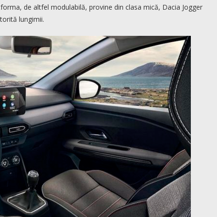
forma, de altfel modulabilă, provine din clasa mică, Dacia Jogger
orită lungimii.