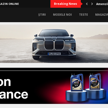
Breaking News
AZIN ONLINE
Audi A2
ȘTIRI
MODELE NOI
TESTE
MAGAZI