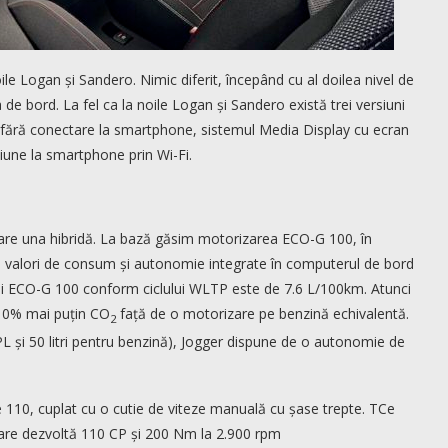
ile Logan și Sandero. Nimic diferit, începând cu al doilea nivel de
a de bord. La fel ca la noile Logan și Sandero există trei versiuni
 fără conectare la smartphone, sistemul Media Display cu ecran
xiune la smartphone prin Wi-Fi.
 care una hibridă. La bază găsim motorizarea ECO-G 100, în
u valori de consum și autonomie integrate în computerul de bord
ui ECO-G 100 conform ciclului WLTP este de 7.6 L/100km. Atunci
 10% mai puțin CO
față de o motorizare pe benzină echivalentă.
2
GPL și 50 litri pentru benzină), Jogger dispune de o autonomie de
e 110, cuplat cu o cutie de viteze manuală cu șase trepte. TCe
ă care dezvoltă 110 CP și 200 Nm la 2.900 rpm