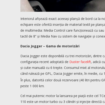
Interiorul afișează exact aceeași planșă de bord ca la no
echipare este oferită inserția de material textil pe planș
de multimedia: Media Control care funcționează cu sau
tactil de 8” și Media Nav cu sistem de navigație și cone
Dacia Jogger – Gama de motorizări
Dacia Jogger este disponibilă cu trei motorizări, dintre
configurația recent adoptată de
Duster facelift
, adică c
și cutie manuală cu 6 trepte. Consumul mixt al motorul
când rulează pe GPL, Dacia Jogger emite, în medie, cu
În plus, datorită celor două rezervoare (40 litri pentru 
peste 1 000 km.
Cel mai puternic motor la lansarea pe piață este cel TC
110 este un motor turbo cu 3 cilindri și injecție direct