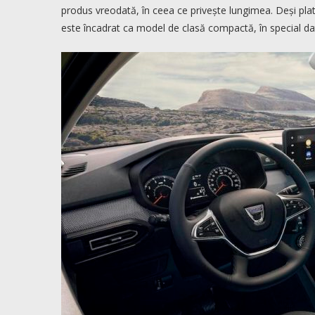
produs vreodată, în ceea ce privește lungimea. Deși plat
este încadrat ca model de clasă compactă, în special dat