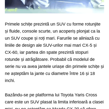
Primele schițe prezintă un SUV cu forme rotunjite
și fluide, console scurte, un acoperiș plonjat ca la
un SUV coupe și roți mari. Farurile se aliniază cu
liniile de design ale SUV-urilor mai mari CX-5 și
CX-60, iar partea din spate prezintă stopuri
rotunde și atrăgătoare. Probabil că modelul de
serie nu va avea jantele uriașe din primele schițe și
ne așteptăm la jante cu diametre între 16 și 18
inchi.
Bazându-se pe platforma lui Toyota Yaris Cross
care este un SUV plasat la limita inferioară a clasei
mici, nu ne așteptăm ca Mazda CX-20 să ofere