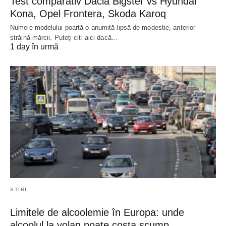
Test comparativ Dacia Bigster vs Hyundai
Kona, Opel Frontera, Skoda Karoq
Numele modelului poartă o anumită lipsă de modestie, anterior
străină mărcii. Puteți citi aici dacă…
1 day în urmă
ȘTIRI
Limitele de alcoolemie în Europa: unde
alcoolul la volan poate costa scump