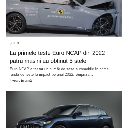
ȘTIRI
La primele teste Euro NCAP din 2022
patru mașini au obținut 5 stele
Euro NCAP a testat un număr de șase automobile în prima
rundă de teste la impact pe anul 2022. Surpriza…
4 years în urmă