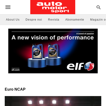
About Us
Despre noi
Revista
Abonamente
Magazin o
Euro NCAP