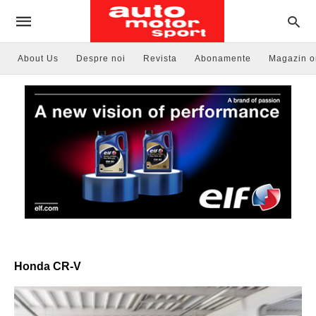
About Us
Despre noi
Revista
Abonamente
Magazin o
Honda CR-V