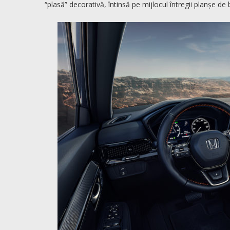
“plasă” decorativă, întinsă pe mijlocul întregii planșe de 