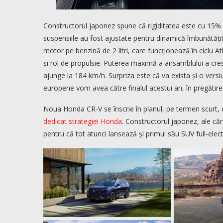
Constructorul japonez spune că rigiditatea este cu 15% 
suspensiile au fost ajustate pentru dinamică îmbunătățit
motor pe benzină de 2 litri, care funcționează în ciclu 
și rol de propulsie. Puterea maximă a ansamblului a cres
ajunge la 184 km/h. Surpriza este că va exista și o versiu
europene vom avea către finalul acestui an, în pregătire
Noua Honda CR-V se înscrie în planul, pe termen scurt,
dedicat strategiei Honda
. Constructorul japonez, ale că
pentru că tot atunci lansează și primul său SUV full-elect