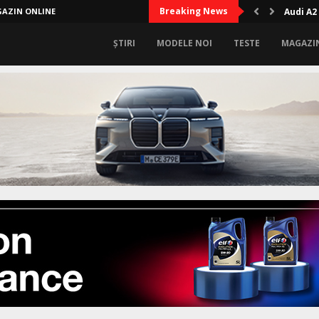
Breaking News
AZIN ONLINE
Audi A2
ȘTIRI
MODELE NOI
TESTE
MAGAZI