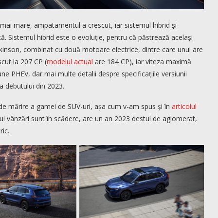
mai mare, ampatamentul a crescut, iar sistemul hibrid și
ă. Sistemul hibrid este o evoluție, pentru că păstrează același
Atkinson, combinat cu două motoare electrice, dintre care unul are
cut la 207 CP (
modelul actual
are 184 CP), iar viteza maximă
ne PHEV, dar mai multe detalii despre specificațiile versiunii
a debutului din 2023.
 de mărire a gamei de SUV-uri, așa cum v-am spus și în
articolul
rui vânzări sunt în scădere, are un an 2023 destul de aglomerat,
ric.