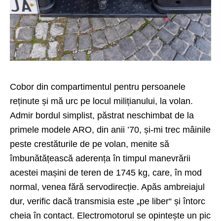
Cobor din compartimentul pentru persoanele
reținute și mă urc pe locul milițianului, la volan.
Admir bordul simplist, păstrat neschimbat de la
primele modele ARO, din anii ’70, și-mi trec mâinile
peste crestăturile de pe volan, menite să
îmbunătățească aderența în timpul manevrării
acestei mașini de teren de 1745 kg, care, în mod
normal, venea fără servodirecție. Apăs ambreiajul
dur, verific dacă transmisia este „pe liber“ și întorc
cheia în contact. Electromotorul se opintește un pic