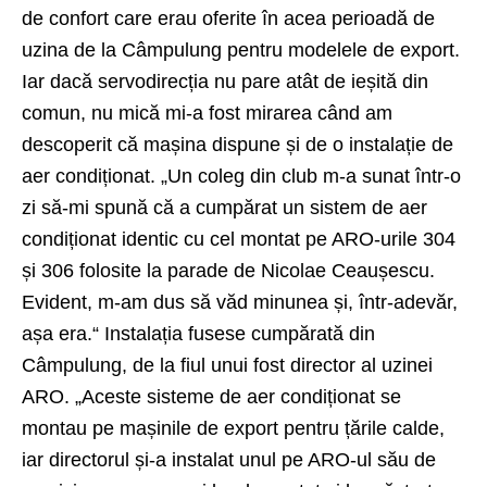
de confort care erau oferite în acea perioadă de
uzina de la Câmpulung pentru modelele de export.
Iar dacă servodirecția nu pare atât de ieșită din
comun, nu mică mi-a fost mirarea când am
descoperit că mașina dispune și de o instalație de
aer condiționat. „Un coleg din club m-a sunat într-o
zi să-mi spună că a cumpărat un sistem de aer
condiționat identic cu cel montat pe ARO-urile 304
și 306 folosite la parade de Nicolae Ceaușescu.
Evident, m-am dus să văd minunea și, într-adevăr,
așa era.“ Instalația fusese cumpărată din
Câmpulung, de la fiul unui fost director al uzinei
ARO. „Aceste sisteme de aer condiționat se
montau pe mașinile de export pentru țările calde,
iar directorul și-a instalat unul pe ARO-ul său de