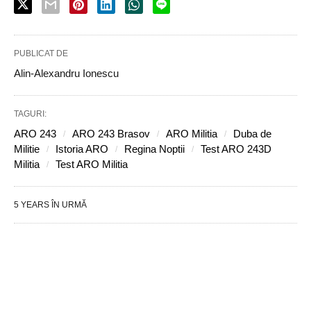
PUBLICAT DE
Alin-Alexandru Ionescu
TAGURI:
ARO 243
ARO 243 Brasov
ARO Militia
Duba de
Militie
Istoria ARO
Regina Noptii
Test ARO 243D
Militia
Test ARO Militia
5 YEARS ÎN URMĂ