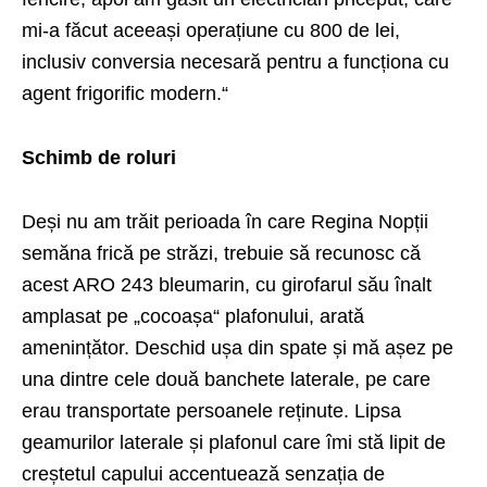
mi-a făcut aceeași operațiune cu 800 de lei,
inclusiv conversia necesară pentru a funcționa cu
agent frigorific modern.“
Schimb de roluri
Deși nu am trăit perioada în care Regina Nopții
semăna frică pe străzi, trebuie să recunosc că
acest ARO 243 bleumarin, cu girofarul său înalt
amplasat pe „cocoașa“ plafonului, arată
amenințător. Deschid ușa din spate și mă așez pe
una dintre cele două banchete laterale, pe care
erau transportate persoanele reținute. Lipsa
geamurilor laterale și plafonul care îmi stă lipit de
creștetul capului accentuează senzația de