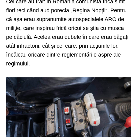
Cei care au trăit în România comunistă încă simt
fiori reci când aud porecla „Regina Nopții“. Pentru
că așa erau supranumite autospecialele ARO de
miliție, care inspirau frică oricui se știa cu musca
pe căciulă. Acelea erau dubele în care erau băgați
atât infractorii, cât și cei care, prin acțiunile lor,
încălcau oricare dintre reglementările aspre ale
regimului.