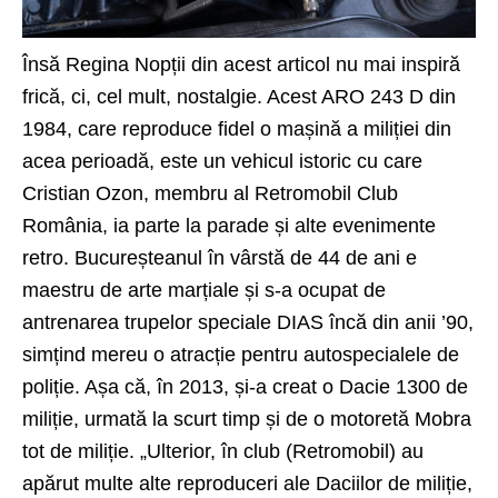
Însă Regina Nopții din acest articol nu mai inspiră
frică, ci, cel mult, nostalgie. Acest ARO 243 D din
1984, care reproduce fidel o mașină a miliției din
acea perioadă, este un vehicul istoric cu care
Cristian Ozon, membru al Retromobil Club
România, ia parte la parade și alte evenimente
retro. Bucureșteanul în vârstă de 44 de ani e
maestru de arte marțiale și s-a ocupat de
antrenarea trupelor speciale DIAS încă din anii ’90,
simțind mereu o atracție pentru autospecialele de
poliție. Așa că, în 2013, și-a creat o Dacie 1300 de
miliție, urmată la scurt timp și de o motoretă Mobra
tot de miliție. „Ulterior, în club (Retromobil) au
apărut multe alte reproduceri ale Daciilor de miliție,