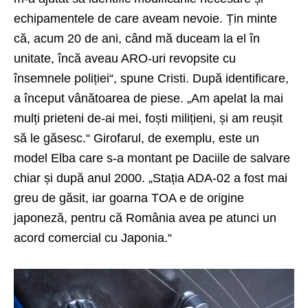
echipamentele de care aveam nevoie. Țin minte
că, acum 20 de ani, când mă duceam la el în
unitate, încă aveau ARO-uri revopsite cu
însemnele poliției“, spune Cristi. După identificare,
a început vânătoarea de piese. „Am apelat la mai
mulți prieteni de-ai mei, foști milițieni, și am reușit
să le găsesc.“ Girofarul, de exemplu, este un
model Elba care s-a montant pe Daciile de salvare
chiar și după anul 2000. „Stația ADA-02 a fost mai
greu de găsit, iar goarna TOA e de origine
japoneză, pentru că România avea pe atunci un
acord comercial cu Japonia.“