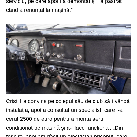
serviciu, pe care apoi l-a demontat și l-a păstrat
când a renunțat la mașină.“
Cristi l-a convins pe colegul său de club să-i vândă
instalația, apoi a consultat un specialist, care i-a
cerut 2500 de euro pentru a monta aerul
condiționat pe mașină și a-l face funcțional. „Din
fericire, apoi am găsit un electrician priceput, care