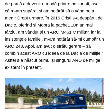
de parcă a devenit o modă printre pasionați, așa
că m-am supărat și am hotărât să o vând pe a
mea.“ Drept urmare, în 2016 Cristi s-a despărțit de
Dacie, oferind și Mobra la pachet. „Un an mai
târziu, am vândut și un ARO M461 C militar, iar la
insistențele familiei, m-am hotărât să-mi cumpăr un
ARO 243. Apoi, am avut o străfulgerare – să
combin acest ARO cu ideea de la Dacia de miliție.“
Astfel s-a născut primul și singurul ARO de miliție
existent în prezent.