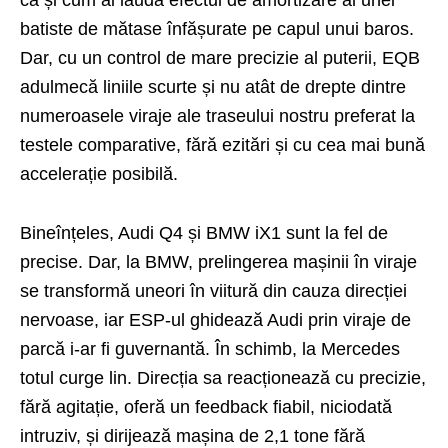
ca și cum ai lăuda efectul de amortizare al unei
batiste de mătase înfășurate pe capul unui baros.
Dar, cu un control de mare precizie al puterii, EQB
adulmecă liniile scurte și nu atât de drepte dintre
numeroasele viraje ale traseului nostru preferat la
testele comparative, fără ezitări și cu cea mai bună
accelerație posibilă.
Bineînțeles, Audi Q4 și BMW iX1 sunt la fel de
precise. Dar, la BMW, prelingerea mașinii în viraje
se transformă uneori în viitură din cauza direcției
nervoase, iar ESP-ul ghidează Audi prin viraje de
parcă i-ar fi guvernantă. În schimb, la Mercedes
totul curge lin. Direcția sa reacționează cu precizie,
fără agitație, oferă un feedback fiabil, niciodată
intruziv, și dirijează mașina de 2,1 tone fără