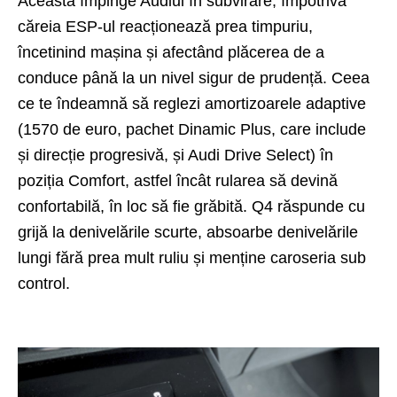
Aceasta împinge Audiul în subvirare, împotriva
căreia ESP-ul reacționează prea timpuriu,
încetinind mașina și afectând plăcerea de a
conduce până la un nivel sigur de prudență. Ceea
ce te îndeamnă să reglezi amortizoarele adaptive
(1570 de euro, pachet Dinamic Plus, care include
și direcție progresivă, și Audi Drive Select) în
poziția Comfort, astfel încât rularea să devină
confortabilă, în loc să fie grăbită. Q4 răspunde cu
grijă la denivelările scurte, absoarbe denivelările
lungi fără prea mult ruliu și menține caroseria sub
control.