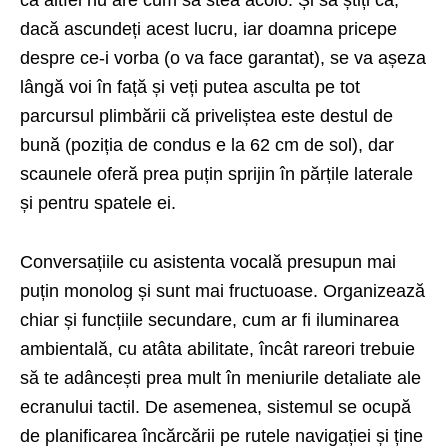
dacă ascundeți acest lucru, iar doamna pricepe
despre ce-i vorba (o va face garantat), se va așeza
lângă voi în față și veți putea asculta pe tot
parcursul plimbării că priveliștea este destul de
bună (poziția de condus e la 62 cm de sol), dar
scaunele oferă prea puțin sprijin în părțile laterale
și pentru spatele ei.
Conversațiile cu asistenta vocală presupun mai
puțin monolog și sunt mai fructuoase. Organizează
chiar și funcțiile secundare, cum ar fi iluminarea
ambientală, cu atâta abilitate, încât rareori trebuie
să te adâncești prea mult în meniurile detaliate ale
ecranului tactil. De asemenea, sistemul se ocupă
de planificarea încărcării pe rutele navigației și ține