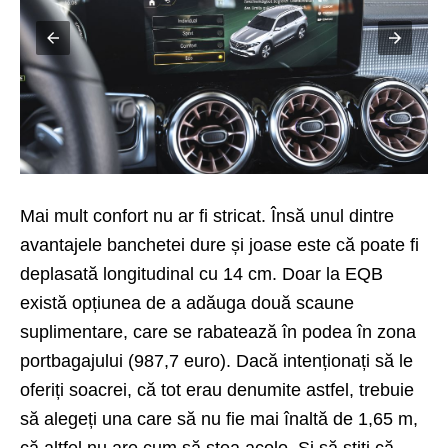
Mai mult confort nu ar fi stricat. Însă unul dintre
avantajele banchetei dure și joase este că poate fi
deplasată longitudinal cu 14 cm. Doar la EQB
există opțiunea de a adăuga două scaune
suplimentare, care se rabatează în podea în zona
portbagajului (987,7 euro). Dacă intenționați să le
oferiți soacrei, că tot erau denumite astfel, trebuie
să alegeți una care să nu fie mai înaltă de 1,65 m,
că altfel nu are cum să stea acolo. Și să știți că,