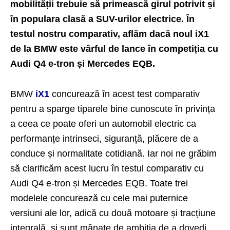
mobilității trebuie să primească girul potrivit și
în populara clasă a SUV-urilor electrice. În
testul nostru comparativ, aflăm dacă noul iX1
de la BMW este vârful de lance în competiția cu
Audi Q4 e-tron și Mercedes EQB.
BMW
iX1
concurează în acest test comparativ
pentru a sparge tiparele bine cunoscute în privința
a ceea ce poate oferi un automobil electric ca
performanțe intrinseci, siguranță, plăcere de a
conduce și normalitate cotidiană. Iar noi ne grăbim
să clarificăm acest lucru în testul comparativ cu
Audi Q4 e-tron și Mercedes EQB. Toate trei
modelele concurează cu cele mai puternice
versiuni ale lor, adică cu două motoare și tracțiune
integrală, și sunt mânate de ambiția de a dovedi