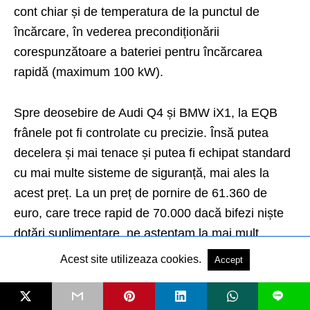
cont chiar și de temperatura de la punctul de
încărcare, în vederea precondiționării
corespunzătoare a bateriei pentru încărcarea
rapidă (maximum 100 kW).
Spre deosebire de Audi Q4 și BMW iX1, la EQB
frânele pot fi controlate cu precizie. Însă putea
decelera și mai tenace și putea fi echipat standard
cu mai multe sisteme de siguranță, mai ales la
acest preț. La un preț de pornire de 61.360 de
euro, care trece rapid de 70.000 dacă bifezi niște
dotări suplimentare, ne așteptam la mai mult.
Acest site utilizeaza cookies.
Accept
SPOTLIGHT
Încarci rapid sau conduci mai economic
L