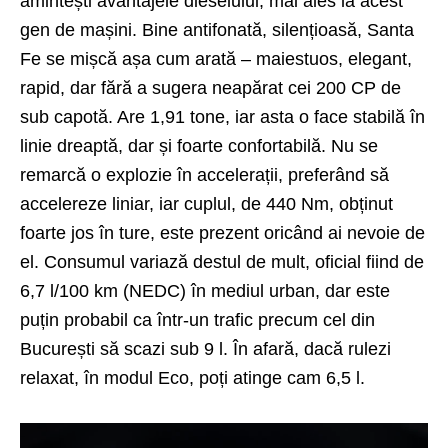
amintești avantajele dieselului, mai ales la acest
gen de mașini. Bine antifonată, silențioasă, Santa
Fe se mișcă așa cum arată – maiestuos, elegant,
rapid, dar fără a sugera neapărat cei 200 CP de
sub capotă. Are 1,91 tone, iar asta o face stabilă în
linie dreaptă, dar și foarte confortabilă. Nu se
remarcă o explozie în accelerații, preferând să
accelereze liniar, iar cuplul, de 440 Nm, obținut
foarte jos în ture, este prezent oricând ai nevoie de
el. Consumul variază destul de mult, oficial fiind de
6,7 l/100 km (NEDC) în mediul urban, dar este
puțin probabil ca într-un trafic precum cel din
București să scazi sub 9 l. În afară, dacă rulezi
relaxat, în modul Eco, poți atinge cam 6,5 l.