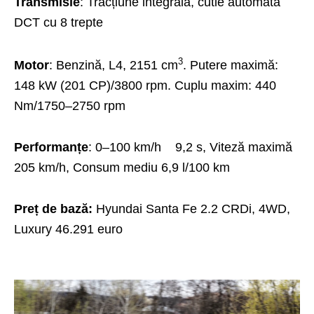
Transmisie
: Tracțiune integrală, cutie automată
DCT cu 8 trepte
3
Motor
: Benzină, L4, 2151 cm
. Putere maximă:
148 kW (201 CP)/3800 rpm. Cuplu maxim: 440
Nm/1750–2750 rpm
Performanțe
: 0–100 km/h 9,2 s, Viteză maximă
205 km/h, Consum mediu 6,9 l/100 km
Preț de bază:
Hyundai Santa Fe 2.2 CRDi, 4WD,
Luxury 46.291 euro