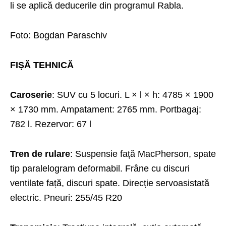
li se aplică deducerile din programul Rabla.
Foto: Bogdan Paraschiv
FIȘĂ TEHNICĂ
Caroserie
: SUV cu 5 locuri. L × l × h: 4785 × 1900
× 1730 mm. Ampatament: 2765 mm. Portbagaj:
782 l. Rezervor: 67 l
Tren de rulare
: Suspensie față MacPherson, spate
tip paralelogram deformabil. Frâne cu discuri
ventilate față, discuri spate. Direcție servoasistată
electric. Pneuri: 255/45 R20