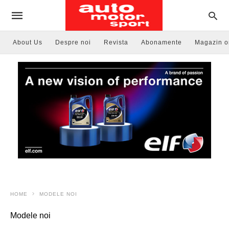
About Us
Despre noi
Revista
Abonamente
Magazin o
HOME
MODELE NOI
Modele noi