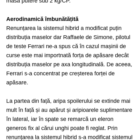
masă putere sub 2 kg/CP.
Aerodinamică îmbunătățită
Renunțarea la sistemul hibrid a modificat puțin
distribuția maselor dar Raffaele de Simone, pilotul
de teste Ferrari ne-a spus că în cazul mașinii de
curse este mai importnată forța de apăsare decât
distribuția maselor pe axa longitudinală. De aceea,
Ferrari s-a concentrat pe creșterea forței de
apăsare.
La partea din față, aripa spoilerului se extinde mai
mult în față și au apărut și aripioarele suplimentare
în lateral, iar în spate se remarcă un eleron
generos fix al cărui unghi poate fi reglat. Prin
renunțarea la sistemul hibrid s-a modificat sistemul