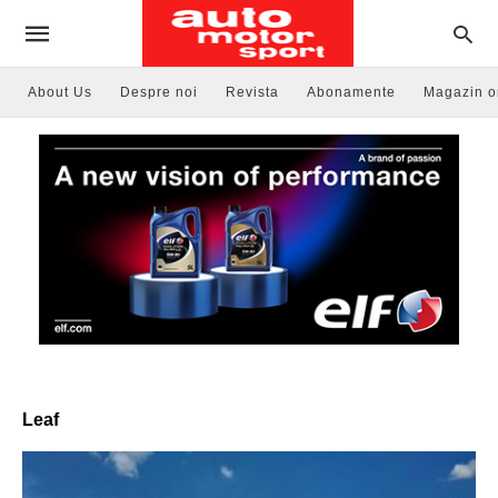
About Us
Despre noi
Revista
Abonamente
Magazin o
Leaf