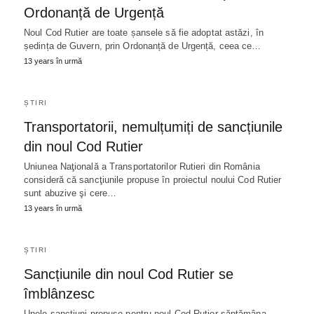
Ordonanță de Urgență
Noul Cod Rutier are toate șansele să fie adoptat astăzi, în
ședința de Guvern, prin Ordonanță de Urgență, ceea ce…
13 years în urmă
ȘTIRI
Transportatorii, nemulțumiți de sancțiunile
din noul Cod Rutier
Uniunea Naţională a Transportatorilor Rutieri din România
consideră că sancţiunile propuse în proiectul noului Cod Rutier
sunt abuzive şi cere…
13 years în urmă
ȘTIRI
Sancțiunile din noul Cod Rutier se
îmblânzesc
Unele sancțiuni propuse pentru noul Cod Rutier săptămâna