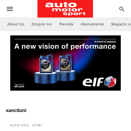
About Us
Despre noi
Revista
Abonamente
Magazin o
sanctiuni
AUTO UTIL
ȘTIRI