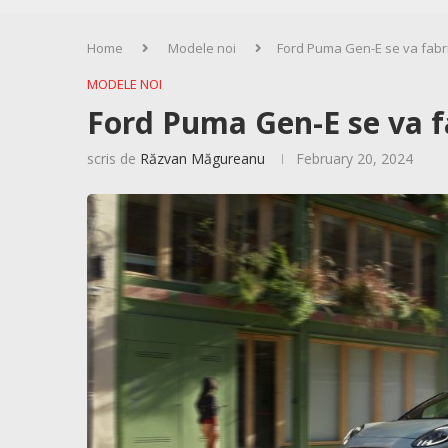
Home
Modele noi
Ford Puma Gen-E se va fabri
MODELE NOI
Ford Puma Gen-E se va fa
scris de
Răzvan Măgureanu
February 20, 2024