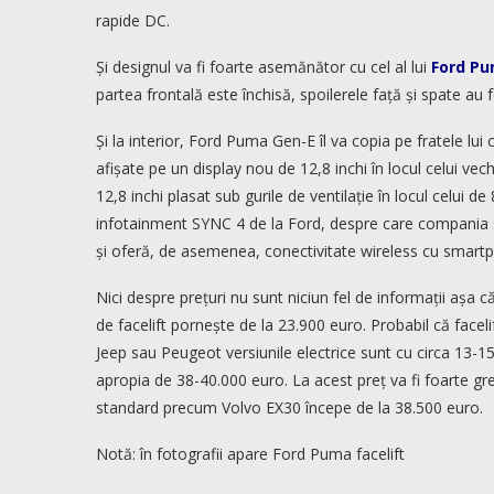
rapide DC.
Și designul va fi foarte asemănător cu cel al lui
Ford Pu
partea frontală este închisă, spoilerele față și spate au f
Și la interior, Ford Puma Gen-E îl va copia pe fratele lu
afișate pe un display nou de 12,8 inchi în locul celui vec
12,8 inchi plasat sub gurile de ventilație în locul celui 
infotainment SYNC 4 de la Ford, despre care compania s
și oferă, de asemenea, conectivitate wireless cu smartp
Nici despre prețuri nu sunt niciun fel de informații așa
de facelift pornește de la 23.900 euro. Probabil că facelif
Jeep sau Peugeot versiunile electrice sunt cu circa 1
apropia de 38-40.000 euro. La acest preț va fi foarte 
standard precum Volvo EX30 începe de la 38.500 euro.
Notă: în fotografii apare Ford Puma facelift