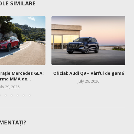
OLE SIMILARE
erație Mercedes GLA:
Oficial: Audi Q9 – Vârful de gamă
orma MMA de...
July 29, 2026
uly 29, 2026
MENTAȚI?