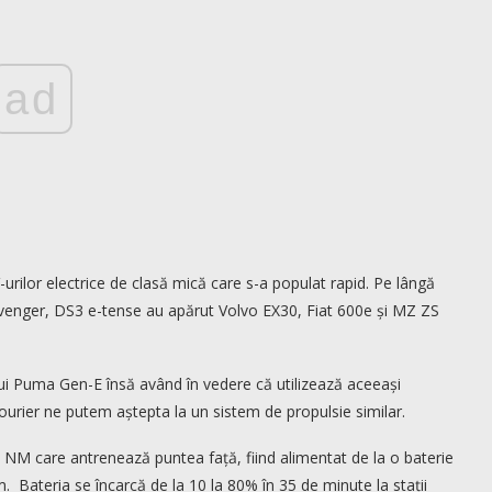
ad
-urilor electrice de clasă mică care s-a populat rapid. Pe lângă
venger, DS3 e-tense au apărut Volvo EX30, Fiat 600e și MZ ZS
 lui Puma Gen-E însă având în vedere că utilizează aceeași
Courier ne putem aștepta la un sistem de propulsie similar.
0 NM care antrenează puntea față, fiind alimentat de la o baterie
Bateria se încarcă de la 10 la 80% în 35 de minute la stații