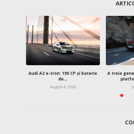
ARTIC
Audi A2 e-tron: 190 CP și baterie
A treia gen
de...
platf
August 4, 2026
J
CO