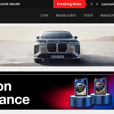
Breaking News
AZIN ONLINE
Limitel
ȘTIRI
MODELE NOI
TESTE
MAGAZI