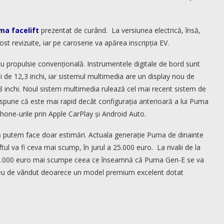
ma facelift
prezentat de curând. La versiunea electrică, însă,
ost revizuite, iar pe caroserie va apărea inscripția EV.
i cu propulsie convențională. Instrumentele digitale de bord sunt
hi de 12,3 inchi, iar sistemul multimedia are un display nou de
de 8 inchi. Noul sistem multimedia rulează cel mai recent sistem de
pune că este mai rapid decât configurația anterioară a lui Puma
hone-urile prin Apple CarPlay și Android Auto.
 că putem face doar estimări. Actuala generație Puma de dinainte
tul va fi ceva mai scump, în jurul a 25.000 euro. La rivalii de la
3-15.000 euro mai scumpe ceea ce înseamnă că Puma Gen-E se va
greu de vândut deoarece un model premium excelent dotat