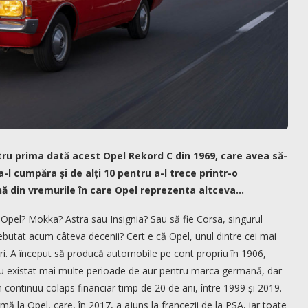
ru prima dată acest Opel Rekord C din 1969, care avea să-
-l cumpăra și de alți 10 pentru a-l trece printr-o
nă din vremurile în care Opel reprezenta altceva…
 Opel? Mokka? Astra sau Insignia? Sau să fie Corsa, singurul
butat acum câteva decenii? Cert e că Opel, unul dintre cei mai
ări. A început să producă automobile pe cont propriu în 1906,
Au existat mai multe perioade de aur pentru marca germană, dar
n continuu colaps financiar timp de 20 de ani, între 1999 și 2019.
ă la Opel, care, în 2017, a ajuns la francezii de la PSA, iar toate