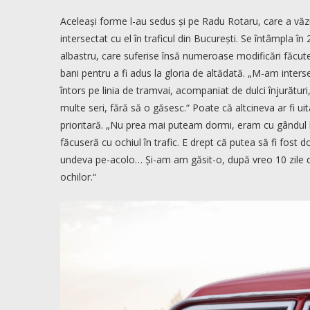
Aceleași forme l-au sedus și pe Radu Rotaru, care a vă
intersectat cu el în traficul din București. Se întâmpla 
albastru, care suferise însă numeroase modificări făcute 
bani pentru a fi adus la gloria de altădată. „M-am inters
întors pe linia de tramvai, acompaniat de dulci înjurătur
multe seri, fără să o găsesc.“ Poate că altcineva ar fi u
prioritară. „Nu prea mai puteam dormi, eram cu gândul la
făcuseră cu ochiul în trafic. E drept că putea să fi fost 
undeva pe-acolo… Și-am am găsit-o, după vreo 10 zile d
ochilor.“