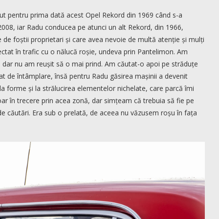
zut pentru prima dată acest Opel Rekord din 1969 când s-a
în 2008, iar Radu conducea pe atunci un alt Rekord, din 1966,
de foștii proprietari și care avea nevoie de multă atenție și mulți
ectat în trafic cu o nălucă roșie, undeva prin Pantelimon. Am
i, dar nu am reușit să o mai prind. Am căutat-o apoi pe străduțe
itat de întâmplare, însă pentru Radu găsirea mașinii a devenit
 forme și la strălucirea elementelor nichelate, care parcă îmi
doar în trecere prin acea zonă, dar simțeam că trebuia să fie pe
e căutări. Era sub o prelată, de aceea nu văzusem roșu în fața