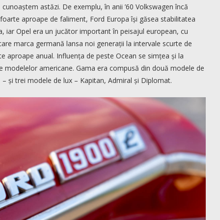
 o cunoaștem astăzi. De exemplu, în anii ’60 Volks­wagen încă
oarte aproape de faliment, Ford Europa își găsea stabilitatea
ia, iar Opel era un jucător important în peisajul european, cu
n care marca germană lansa noi generații la intervale scurte de
te aproape anual. Influența de peste Ocean se simțea și la
ă ale modelelor americane. Gama era compusă din două modele de
– și trei modele de lux – Kapitan, Admiral și Diplomat.