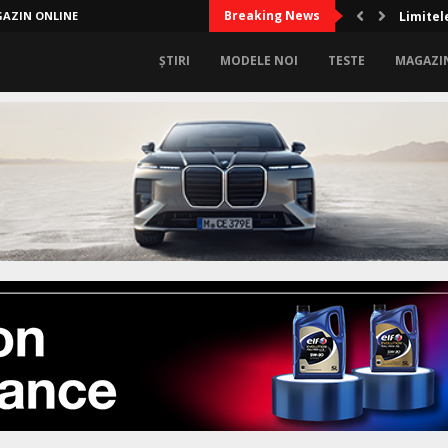
Breaking News
AZIN ONLINE
Limitel
ȘTIRI
MODELE NOI
TESTE
MAGAZI