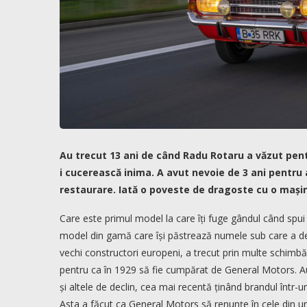
Au trecut 13 ani de când Radu Rotaru a văzut pent
i cucerească inima. A avut nevoie de 3 ani pentru a
restaurare. Iată o poveste de dragoste cu o mași
Care este primul model la care îți fuge gândul când spui
model din gamă care își păstrează numele sub care a de
vechi constructori europeni, a trecut prin multe schimb
pentru ca în 1929 să fie cumpărat de General Motors. 
și altele de declin, cea mai recentă ținând brandul într-u
Asta a făcut ca General Motors să renunțe în cele din urm